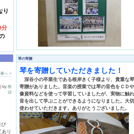
なり
0分
の
琴の寄贈
琴を寄贈していただきました！
事へ >
深谷小の卒業生である根岸きく子様より、貴重な
寄贈がありました。音楽の授業では琴の音色をＣＤ
| by:
教
頭
像資料などを使って学習していましたが、実物に触
音を出して学ぶことができるようになりました。大
使わせていただきます。ありがとうございました。
並び
てあり