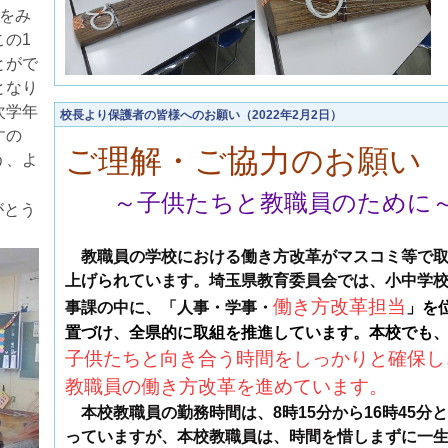
をみ
この
1
とがで
となり
次学年
校長より保護者の皆様へのお願い（2022年2月2日）
すの
ご理解・ご協力のお願い
う、よ
～子供たちと教職員のために
がとう
教職員の学校における働き方改革がマスコミ等で
上げられています。埼玉県教育委員会では、小中学
働き方
改革担当
事課の中に、「人事・学事・
」を
置づけ、全県的に取組を推進しています。本校でも
子供たちと向き合う時間をしっかりと確保し
教職員の働き方改革を進めています。
本校教職員の勤務時間は、
8
時
15
分から
16
時
45
分と
っていますが、本校教職員は、時間を惜しまずに一