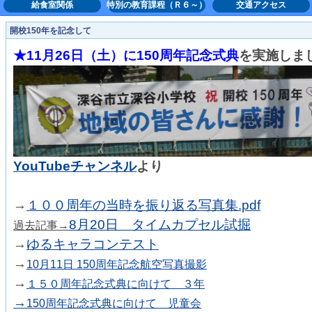
給食室関係
特別の教育課程（Ｒ６～）
交通アクセス
開校150年を記念して
★11月26日（土）に150周年記念式典
を実施しま
YouTubeチャンネル
より
→
１００周年の当時を振り返る写真集.pdf
8月20日 タイムカプセル試掘
過去記事→
→
ゆるキャラコンテスト
→
10月11日 150周年記念航空写真撮影
→
１５０周年記念式典に向けて ３年
→
150周年記念式典に向けて 児童会