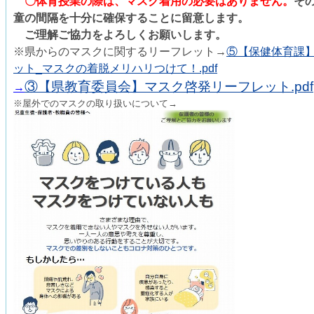
〇体育授業の際は、マスク着用の必要はありません。
そ
童の間隔を十分に確保することに留意します。
ご理解ご協力をよろしくお願いします。
※県からのマスクに関するリーフレット→
⑤【保健体育課
ット_マスクの着脱メリハリつけて！.pdf
③【県教育委員会】マスク啓発リーフレット.pdf
→
※屋外でのマスクの取り扱いについて→