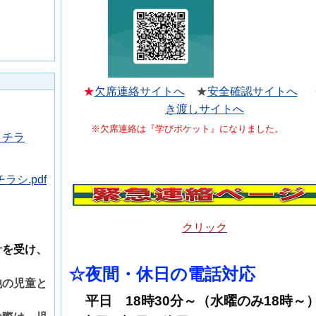
★
欠席連絡サイトへ
★
安全確認サイトへ
】
き渡しサイトへ
※欠席連絡は『学びポケット』になりました。
】チラ
シ.pdf
クリック
針を受け、
☆夜間・休日の電話対応
他の児童と
平日 18時30分～（水曜のみ18時～