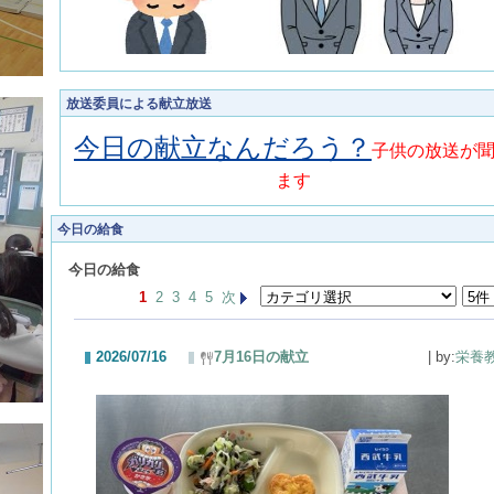
放送委員による献立放送
今日の献立なんだろう？
子供の放送が
ます
今日の給食
今日の給食
1
2
3
4
5
次
2026/07/16
7月16日の献立
| by:
栄養