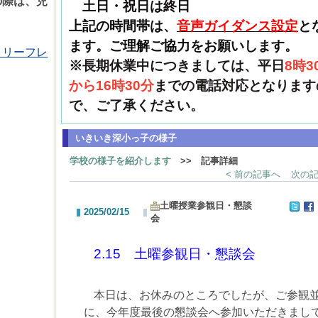
の際は、児
土日・祝日は終日
上記の時間帯は、
音声ガイダンス設定
と
ます。ご理解ご協力をお願いします。
】リーフレ
※長期休業中につきましては、平日
8時3
から16時30分
までの電話対応となります
で、ご了承ください。
いきいき深小っ子の様子
学校の様子を紹介します
>> 記事詳細
< 前の記事へ
次の記
土曜授業参観日・懇談
2025/02/15
会
2.15
土曜参観日・懇談会
本日は、お休みのところでしたが、ご参観
に、今年度最後の懇談会へ参加いただきまし