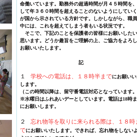
命働いています。勤務外の超過時間が月４５時間を
して年３６０時間を超えることのないようにしてい
が国から示されている方針です。しかしながら、職
中には、これを超えてしまう者もいる状況です。
そこで、下記のことを保護者の皆様にお願いした
思います。どうか趣旨をご理解の上、ご協力をよろ
お願いいたします。
記
１
学校への電話は、１８時半
まで
にお願いい
します。
（この時間以降は、留守番電話対応となっています
※水曜日はふれあいデーとしています。電話は18時
にお願いします。
２
忘れ物等を取りに来られる際は、１８時
で
にお願いいたします。できれば、忘れ物をしない