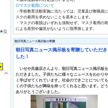
◎マスク着用について
・学校教育活動実施に当たっては、児童及び教職員
スクの着用を求めないことを基本とします。
・マスクの着脱はいずれも強制せず、マスク着用の
による差別や偏見がないように指導致します。
★
引
朝日写真ニュース掲示板の寄贈
朝日写真ニュース掲示板を寄贈していただき
した！
いせや呉服店さんより、朝日写真ニュース掲示板
←
ただきました。子供たちに様々なニュースをわかり
く学ばせてくれています。社会のできごとについて
くの子供たちが興味を持ってくれると思います。ど
ありがとうございました。
）