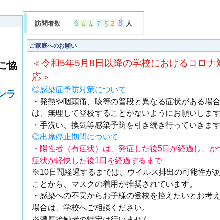
訪問者数
人
て
ご家庭へのお願い
＜令和5年5月8日以降の学校におけるコロナ
ご協
応＞
◎感染症予防対策について
ンラ
・発熱や咽頭痛、咳等の普段と異なる症状がある場
は、無理して登校することがないようにお願いしま
・手洗い、換気等感染予防を引き続き行っていきま
◎出席停止期間について
・陽性者（有症状）は、発症した後5日が経過し、か
症状が軽快した後1日を経過するまで
※10日間経過するまでは、ウイルス排出の可能性が
ことから、マスクの着用が推奨されています。
・感染への不安からお子様の登校を控えたいとお考
場合は、学校へご相談ください。
※濃厚接触者の特定は行いません。