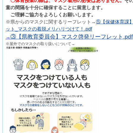
〇体育授業の際は、マスク着用の必要はありません。
そ
童の間隔を十分に確保することに留意します。
ご理解ご協力をよろしくお願いします。
※県からのマスクに関するリーフレット→
⑤【保健体育課
ット_マスクの着脱メリハリつけて！.pdf
③【県教育委員会】マスク啓発リーフレット.pdf
→
※屋外でのマスクの取り扱いについて→