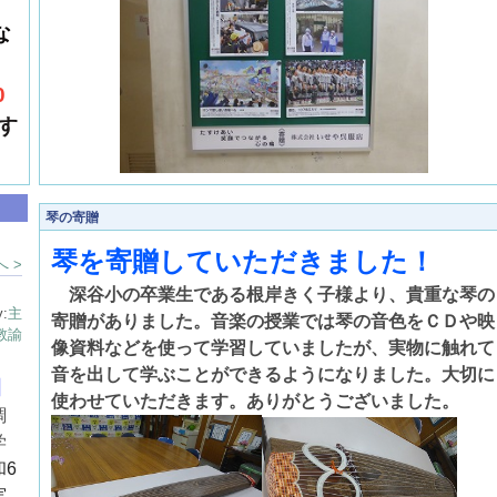
な
0
す
琴の寄贈
琴を寄贈していただきました！
 >
深谷小の卒業生である根岸きく子様より、貴重な琴の
y:
主
寄贈がありました。音楽の授業では琴の音色をＣＤや映
教諭
像資料などを使って学習していましたが、実物に触れて
音を出して学ぶことができるようになりました。大切に
目
使わせていただきます。ありがとうございました。
調
学
和6
実