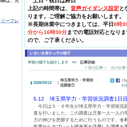
土日・祝日は終日
の際は、児
上記の時間帯は、
音声ガイダンス設定
と
ります。ご理解ご協力をお願いします。
】リーフレ
※長期休業中につきましては、平日
8時3
分から16時30分
までの電話対応となりま
ので、ご了承ください。
いきいき深小っ子の様子
学校の様子を紹介します
>> 記事詳細
< 前の記事へ
次の記事へ
埼玉県学力・学習状
| b
2026/05/12
況調査①
幹
5.12 埼玉県学力・学習状況調査1日
今日は５・６年生が埼玉県学力・学習状況
査を行いました。この調査は児童一人一人の
力の伸びを把握するために行うものです。
令
年度からタブレット端末等を活用した調査を