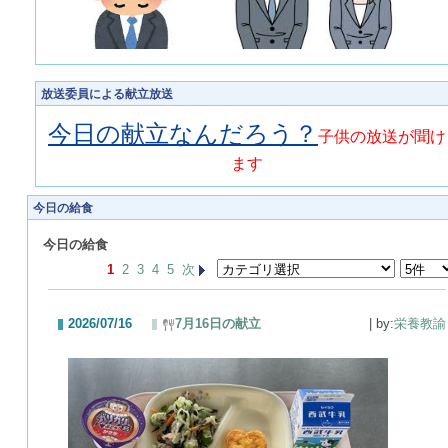
放送委員による献立放送
今日の献立なんだろう？
子供の放送が聞け
ます
今日の給食
今日の給食
1
2
3
4
5
次
2026/07/16
7月16日の献立
| by:
栄養教諭