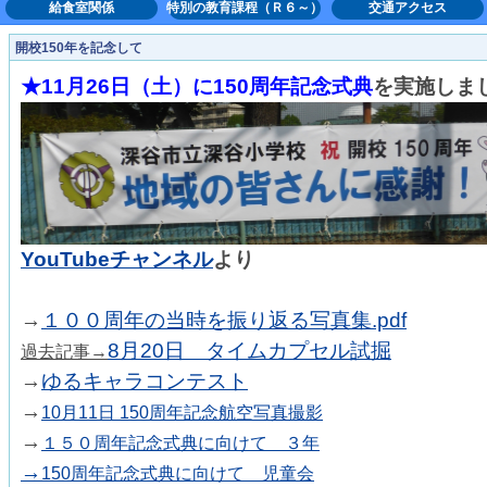
給食室関係
特別の教育課程（Ｒ６～）
交通アクセス
開校150年を記念して
★11月26日（土）に150周年記念式典
を実施しま
YouTubeチャンネル
より
→
１００周年の当時を振り返る写真集.pdf
8月20日 タイムカプセル試掘
過去記事→
→
ゆるキャラコンテスト
→
10月11日 150周年記念航空写真撮影
→
１５０周年記念式典に向けて ３年
→
150周年記念式典に向けて 児童会