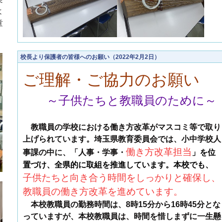
よ
童
校長より保護者の皆様へのお願い（2022年2月2日）
ご理解・ご協力のお願い
～子供たちと教職員のために～
教職員の学校における働き方改革がマスコミ等で取り
上げられています。埼玉県教育委員会では、小中学校人
働き方
改革担当
事課の中に、「人事・学事・
」を位
置づけ、全県的に取組を推進しています。本校でも、
子供たちと向き合う時間をしっかりと確保し、
教職員の働き方改革を進めています。
本校教職員の勤務時間は、
8
時
15
分から
16
時
45
分とな
っていますが、本校教職員は、時間を惜しまずに一生懸