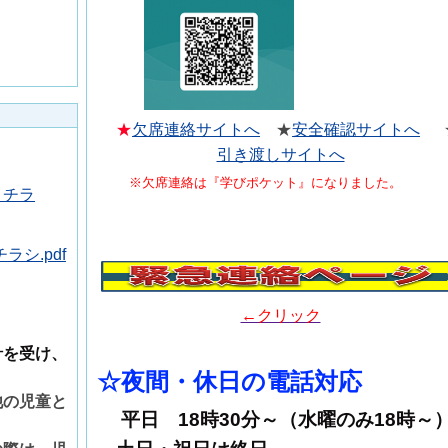
★
欠席連絡サイトへ
★
安全確認サイトへ
】
引き渡しサイトへ
※欠席連絡は『学びポケット』になりました。
】チラ
シ.pdf
←クリック
針を受け、
☆夜間・休日の電話対応
他の児童と
平日 18時30分～（水曜のみ18時～