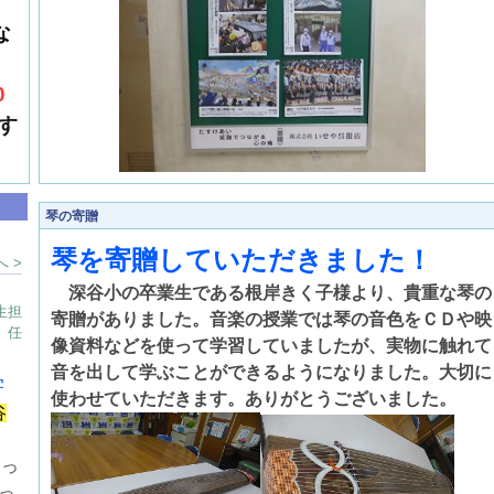
な
0
す
琴の寄贈
琴を寄贈していただきました！
 >
深谷小の卒業生である根岸きく子様より、貴重な琴の
生担
寄贈がありました。音楽の授業では琴の音色をＣＤや映
任
像資料などを使って学習していましたが、実物に触れて
音を出して学ぶことができるようになりました。大切に
学
使わせていただきます。ありがとうございました。
谷
ーっ
っ