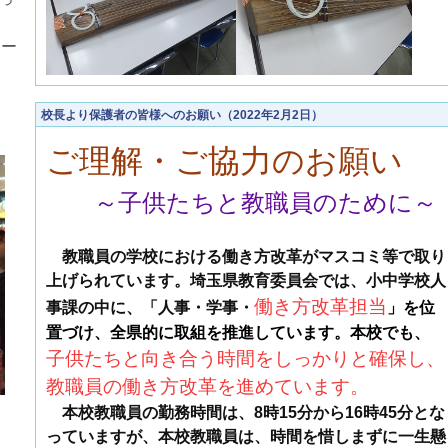
。
スー
、
校長より保護者の皆様へのお願い（2022年2月2日）
ご理解・ご協力のお願い
～子供たちと教職員のために～
教職員の学校における働き方改革がマスコミ等で取り
上げられています。埼玉県教育委員会では、小中学校人
働き方
改革担当
事課の中に、「人事・学事・
」を位
置づけ、全県的に取組を推進しています。本校でも、
子供たちと向き合う時間をしっかりと確保し、
教職員の働き方改革を進めています。
本校教職員の勤務時間は、
8
時
15
分から
16
時
45
分とな
っていますが、本校教職員は、時間を惜しまずに一生懸