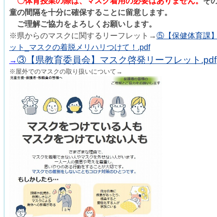
〇体育授業の際は、マスク着用の必要はありません。
そ
童の間隔を十分に確保することに留意します。
ご理解ご協力をよろしくお願いします。
※県からのマスクに関するリーフレット→
⑤【保健体育課
ット_マスクの着脱メリハリつけて！.pdf
③【県教育委員会】マスク啓発リーフレット.pdf
→
※屋外でのマスクの取り扱いについて→