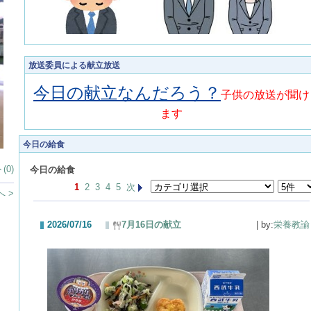
放送委員による献立放送
今日の献立なんだろう？
子供の放送が聞け
ます
今日の給食
(0)
今日の給食
1
2
3
4
5
次
 >
2026/07/16
7月16日の献立
| by:
栄養教諭