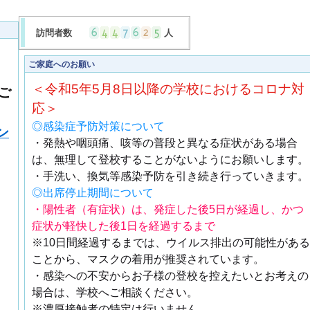
訪問者数
人
ご家庭へのお願い
＜令和5年5月8日以降の学校におけるコロナ対
ご
応＞
◎感染症予防対策について
ン
・発熱や咽頭痛、咳等の普段と異なる症状がある場合
は、無理して登校することがないようにお願いします。
・手洗い、換気等感染予防を引き続き行っていきます。
◎出席停止期間について
・陽性者（有症状）は、発症した後5日が経過し、かつ
症状が軽快した後1日を経過するまで
※10日間経過するまでは、ウイルス排出の可能性がある
ことから、マスクの着用が推奨されています。
・感染への不安からお子様の登校を控えたいとお考えの
場合は、学校へご相談ください。
※濃厚接触者の特定は行いません。