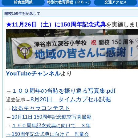
給食室関係
特別の教育課程（Ｒ６～）
交通アクセス
開校150年を記念して
★11月26日（土）に150周年記念式典
を実施しま
YouTubeチャンネル
より
→
１００周年の当時を振り返る写真集.pdf
8月20日 タイムカプセル試掘
過去記事→
→
ゆるキャラコンテスト
→
10月11日 150周年記念航空写真撮影
→
１５０周年記念式典に向けて ３年
→
150周年記念式典に向けて 児童会