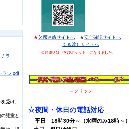
★
欠席連絡サイトへ
★
安全確認サイトへ
】
引き渡しサイトへ
※欠席連絡は『学びポケット』になりました。
】チラ
シ.pdf
←クリック
針を受け、
☆夜間・休日の電話対応
他の児童と
平日 18時30分～（水曜のみ18時～