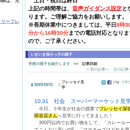
土日・祝日は終日
の際は、児
上記の時間帯は、
音声ガイダンス設定
と
ります。ご理解ご協力をお願いします。
】リーフレ
※長期休業中につきましては、平日
8時3
分から16時30分
までの電話対応となりま
ので、ご了承ください。
いきいき深小っ子の様子
学校の様子を紹介します
>> 記事詳細
< 前の記事へ
次の記事へ
フレッセイ見
| by:
３年
2025/10/31
学
10.31 社会 スーパーマーケット見
今日、３年生が社会の授業で
フレッセイ深
田谷店さん
へ見学に行ってきました！
300円以内でお買い物をして、「カレール
てこんなに高いの⁉︎」「マヨネーズはどれを買