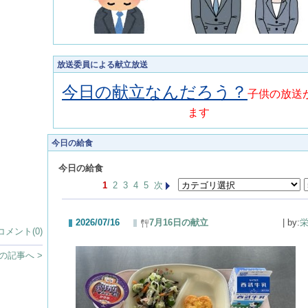
放送委員による献立放送
今日の献立なんだろう？
子供の放送
ます
今日の給食
今日の給食
1
2
3
4
5
次
2026/07/16
7月16日の献立
| by:
コメント(0)
の記事へ >