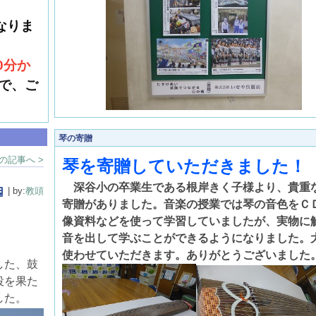
なりま
0分か
で、ご
琴の寄贈
の記事へ >
琴を寄贈していただきました！
深谷小の卒業生である根岸きく子様より、貴重
| by:
教頭
寄贈がありました。音楽の授業では琴の音色をＣ
像資料などを使って学習していましたが、実物に
音を出して学ぶことができるようになりました。
使わせていただきます。ありがとうございました
した、鼓
役を果た
した。