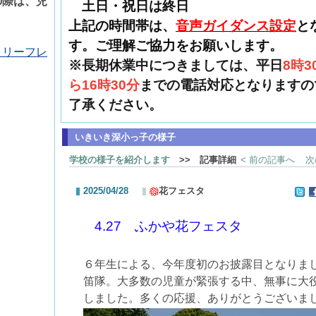
の際は、児
土日・祝日は終日
上記の時間帯は、
音声ガイダンス設定
と
す。ご理解ご協力をお願いします。
】リーフレ
※長期休業中につきましては、平日
8時3
ら16時30分
までの電話対応となりますの
了承ください。
いきいき深小っ子の様子
学校の様子を紹介します
>> 記事詳細
< 前の記事へ
次
2025/04/28
花フェスタ
4.27
ふかや花フェスタ
６年生による、今年度初のお披露目となりま
笛隊。大多数の児童が緊張する中、無事に大
しました。多くの応援、ありがとうございま