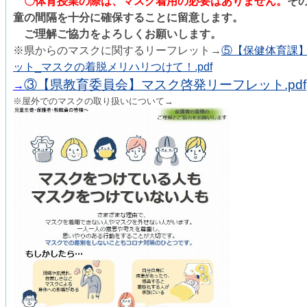
〇体育授業の際は、マスク着用の必要はありません。
そ
童の間隔を十分に確保することに留意します。
ご理解ご協力をよろしくお願いします。
※県からのマスクに関するリーフレット→
⑤【保健体育課
ット_マスクの着脱メリハリつけて！.pdf
③【県教育委員会】マスク啓発リーフレット.pdf
→
※屋外でのマスクの取り扱いについて→