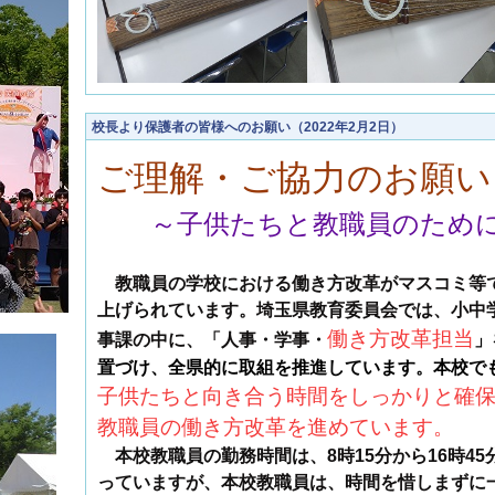
校長より保護者の皆様へのお願い（2022年2月2日）
ご理解・ご協力のお願い
～子供たちと教職員のため
教職員の学校における働き方改革がマスコミ等
上げられています。埼玉県教育委員会では、小中
働き方
改革担当
事課の中に、「人事・学事・
」
置づけ、全県的に取組を推進しています。本校で
子供たちと向き合う時間をしっかりと確
教職員の働き方改革を進めています。
本校教職員の勤務時間は、
8
時
15
分から
16
時
45
っていますが、本校教職員は、時間を惜しまずに