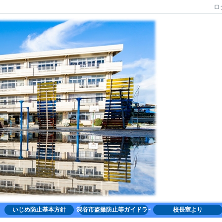
ロ
いじめ防止基本方針
深谷市盗撮防止等ガイドライン
校長室より