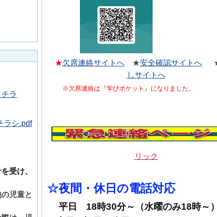
★
欠席連絡サイトへ
★
安全確認サイトへ
】
しサイトへ
※欠席連絡は『学びポケット』になりました。
】チラ
シ.pdf
リック
針を受け、
☆夜間・休日の電話対応
他の児童と
平日 18時30分～（水曜のみ18時～