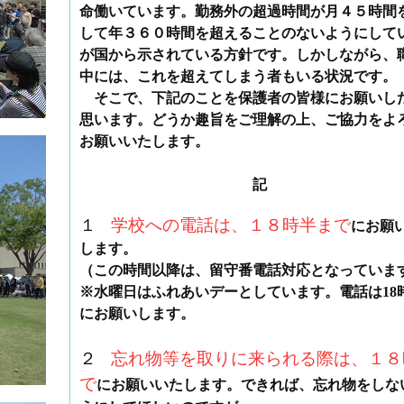
命働いています。勤務外の超過時間が月４５時間
して年３６０時間を超えることのないようにして
が国から示されている方針です。しかしながら、
中には、これを超えてしまう者もいる状況です。
そこで、下記のことを保護者の皆様にお願いし
思います。どうか趣旨をご理解の上、ご協力をよ
お願いいたします。
記
１
学校への電話は、１８時半
まで
にお願
します。
（この時間以降は、留守番電話対応となっていま
※水曜日はふれあいデーとしています。電話は18
にお願いします。
２
忘れ物等を取りに来られる際は、１８
で
にお願いいたします。できれば、忘れ物をしな