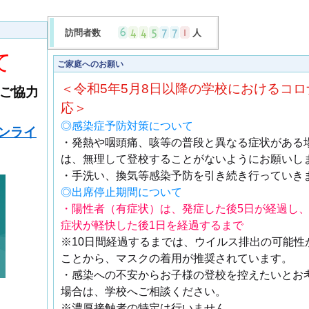
訪問者数
人
て
ご家庭へのお願い
＜令和5年5月8日以降の学校におけるコロ
ご協力
応＞
◎感染症予防対策について
ンライ
・発熱や咽頭痛、咳等の普段と異なる症状がある
は、無理して登校することがないようにお願いし
・手洗い、換気等感染予防を引き続き行っていき
◎出席停止期間について
・陽性者（有症状）は、発症した後5日が経過し
症状が軽快した後1日を経過するまで
※10日間経過するまでは、ウイルス排出の可能性
ことから、マスクの着用が推奨されています。
・感染への不安からお子様の登校を控えたいとお
場合は、学校へご相談ください。
※濃厚接触者の特定は行いません。