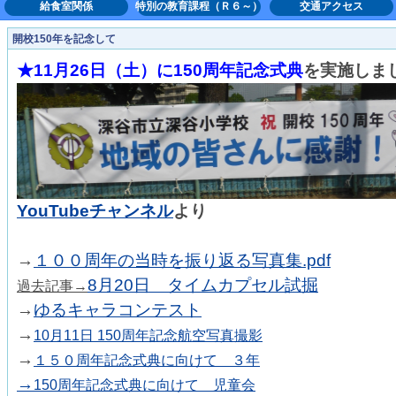
給食室関係
特別の教育課程（Ｒ６～）
交通アクセス
開校150年を記念して
★11月26日（土）に150周年記念式典
を実施しま
YouTubeチャンネル
より
→
１００周年の当時を振り返る写真集.pdf
8月20日 タイムカプセル試掘
過去記事→
→
ゆるキャラコンテスト
→
10月11日 150周年記念航空写真撮影
→
１５０周年記念式典に向けて ３年
→
150周年記念式典に向けて 児童会