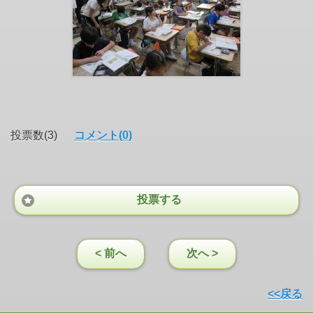
投票数(3)
コメント(0)
投票する
< 前へ
次へ >
<<戻る