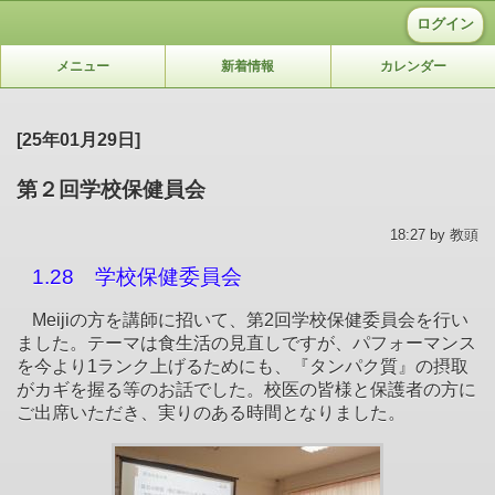
ログイン
メニュー
新着情報
カレンダー
[25年01月29日]
第２回学校保健員会
18:27 by 教頭
1.28
学校保健委員会
Meiji
の方を講師に招いて、第
2
回学校保健委員会を行い
ました。テーマは食生活の見直しですが、パフォーマンス
を今より
1
ランク上げるためにも、『タンパク質』の摂取
がカギを握る等のお話でした。校医の皆様と保護者の方に
ご出席いただき、実りのある時間となりました。